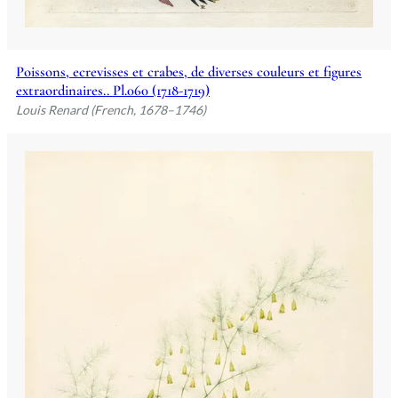
Poissons, ecrevisses et crabes, de diverses couleurs et figures
extraordinaires.. Pl.060 (1718-1719)
Louis Renard (French, 1678–1746)